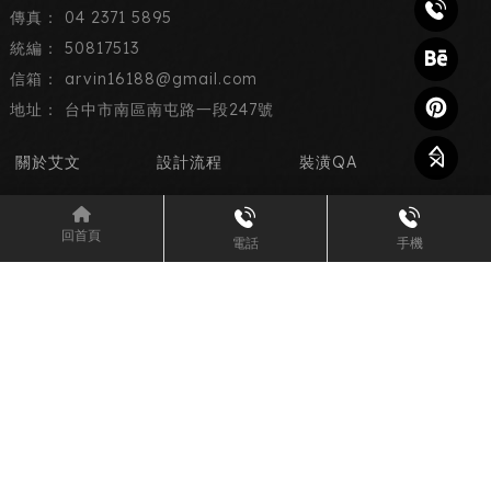
04 2371 5895
50817513
arvin16188@gmail.com
台中市南區南屯路一段247號
關於艾文
設計流程
裝潢QA
作品集
最新消息
預約諮詢
回首頁
電話
手機
室內設計
室內設計公司
台中室內設計公司
南區室內設計公司
住宅設計
Designed by
揚京快客
Copyright © 2026
..
累積人氣: 98211