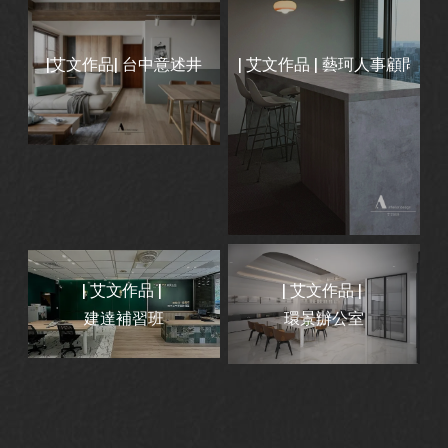
|艾文作品| 台中意述井
| 艾文作品 | 藝珂人事顧問有
| 艾文作品 |
| 艾文作品 |
建達補習班
環景辦公室